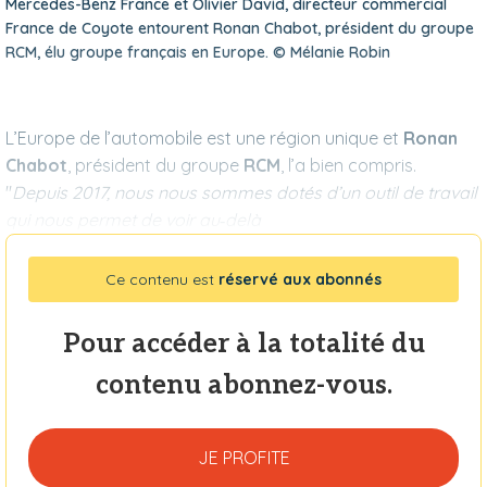
Mercedes-Benz France et Olivier David, directeur commercial
France de Coyote entourent Ronan Chabot, président du groupe
RCM, élu groupe français en Europe. © Mélanie Robin
L’Europe de l’automobile est une région unique et
Ronan
Chabot
, président du groupe
RCM
, l’a bien compris.
"
Depuis 2017, nous nous sommes dotés d’un
outil de travail
qui nous permet de voir au‑delà
Ce contenu est
réservé aux abonnés
Pour accéder à la totalité du
contenu abonnez-vous.
JE PROFITE