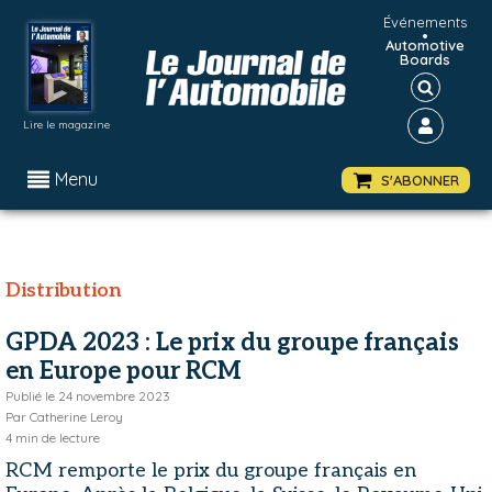
Événements
•
Automotive
Boards
Lire le magazine
Menu
S'ABONNER
Distribution
GPDA 2023 : Le prix du groupe français
en Europe pour RCM
Publié le
24 novembre 2023
Par
Catherine Leroy
4
min de lecture
RCM remporte le prix du groupe français en