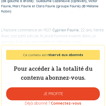
(de gauche à droite) : Guillaume Cazeneuve (Opteven), Victor
Faurie, Marc Faurie et Clara Faurie (groupe Faurie) (© Mélanie
Robin)
L’histoire commence en 1927.
Cyprien Faurie
, 22 ans, hérite.
Avec son petit pécule, le jeune homme investit dans un
garage. Il n’a pas son certificat d’études, mais
Ce contenu est
réservé aux abonnés
Pour accéder à la totalité du
contenu abonnez-vous.
JE PROFITE
Déjà abonné ?
Connectez-vous