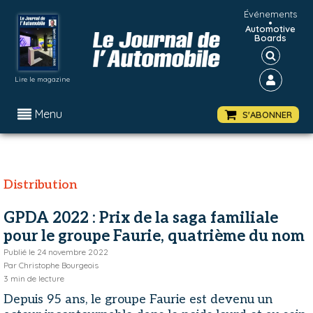
Événements
•
Automotive
Boards
Lire le magazine
Menu
S'ABONNER
Distribution
GPDA 2022 : Prix de la saga familiale
pour le groupe Faurie, quatrième du nom
Publié le
24 novembre 2022
Par
Christophe Bourgeois
3
min de lecture
Depuis 95 ans, le groupe Faurie est devenu un