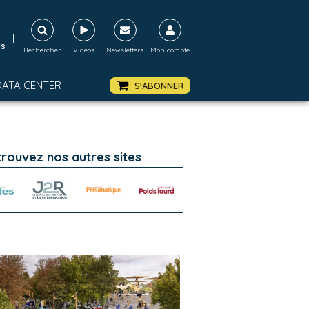
|
ds
Rechercher
Vidéos
Newsletters
Mon compte
DATA CENTER
S'ABONNER
trouvez nos autres sites