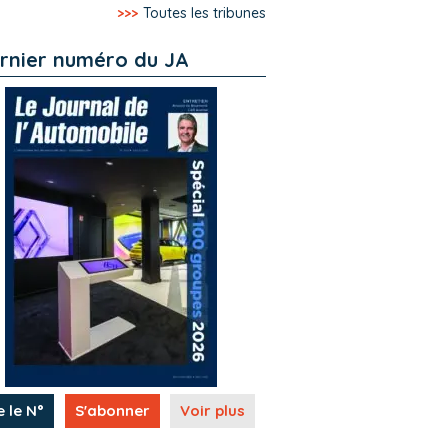
>>>
Toutes les tribunes
rnier numéro du JA
e le N°
S'abonner
Voir plus