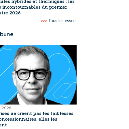
ules hybrides et thermiques : les
s incontournables du premier
stre 2026
>>>
Tous les essais
ibune
et 2026
rises ne créent pas les faiblesses
oncessionnaires, elles les
ent