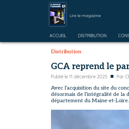
Lire le magazine
ACCUEIL
DISTRIBUTION
CON
Distribution
GCA reprend le pa
■
Publié le
11 décembre 2025
Par
C
Avec l'acquisition du site du c
désormais de l'intégralité de la
département du Maine-et-Loire.