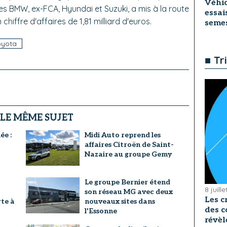
Véhic
 BMW, ex-FCA, Hyundai et Suzuki, a mis à la route
essai
chiffre d'affaires de 1,81 milliard d'euros.
seme
oyota
■ Tr
 LE MÊME SUJET
ée :
Midi Auto reprend les
affaires Citroën de Saint-
Nazaire au groupe Gemy
Le groupe Bernier étend
8 juill
son réseau MG avec deux
Les c
te à
nouveaux sites dans
des c
l'Essonne
révèl