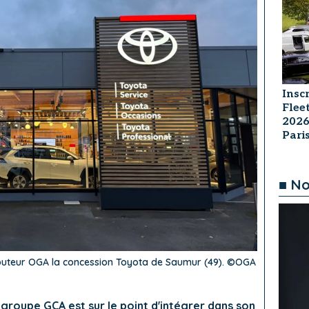
Insc
Flee
2026
Par
■ No
ibuteur OGA la concession Toyota de Saumur (49). ©OGA
 groupe GCA est sur le point d'intégrer dans son