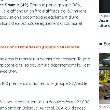
de Saumur (49)
. Détenue par le groupe OGA,
, elle affiche un chiffre d'affaires de 13,9 millions
29 juil
te acquisition s'accompagne également d'une
Jean
millions d'euros), située également à Saumur et
tête
■ Es
oncessions Hyundai du groupe Saussereau
choletais la main sur la dernière concession Toyota
létant ainsi sa couverture départementale. Il est
 avec BMW.
100 premiers distributeurs, le groupe GCA est le
es par le constructeur, il a écoulé près de 22 000
6 août
 implanté en Belgique. Au total, GCA, qui dispose