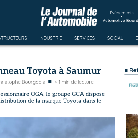
Événements
•
Automotive Boar
STRUCTEURS
INDUSTRIE
SERVICES
SOCIAL
nneau Toyota à Saumur
■ Re
■
hristophe Bourgeois
< 1
min de lecture
oncessionnaire OGA, le groupe GCA dispose
 distribution de la marque Toyota dans le