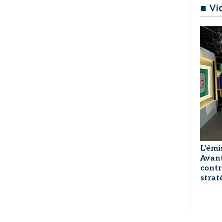
■ Vi
L'émi
Avant
contr
strat