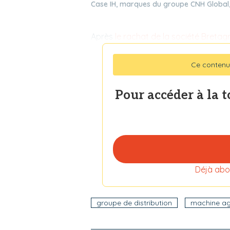
Case IH, marques du groupe CNH Global, e
Après
le rachat de la société Bretagr
Ce contenu
Pour accéder à la 
Déjà abo
groupe de distribution
machine ag