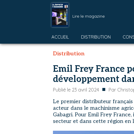
Lire le magazine
ACCUEIL
DISTRIBUTION
CON
Distribution
Emil Frey France p
développement dans
■
Publié le
23 avril 2024
Par
Christo
Le premier distributeur français 
acteur dans le machinisme agrico
Gabagri. Pour Emil Frey France, 
secteur et dans cette région en 