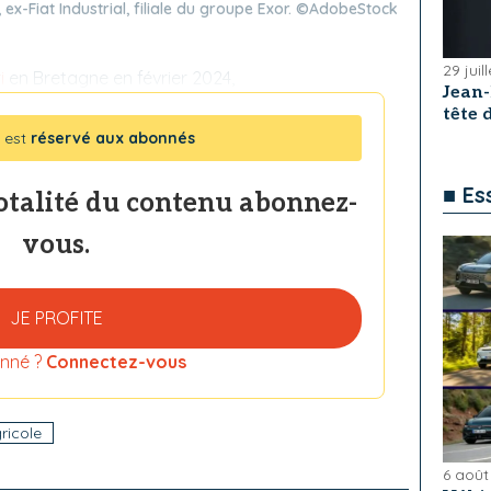
x-Fiat Industrial, filiale du groupe Exor. ©AdobeStock
29 juil
i
en Bretagne en février 2024,
Jean
tête
 est
réservé aux abonnés
■ Es
totalité du contenu abonnez-
vous.
JE PROFITE
nné ?
Connectez-vous
ricole
6 août