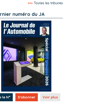
>>>
Toutes les tribunes
rnier numéro du JA
e le N°
S'abonner
Voir plus