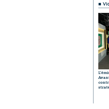
■ Vi
L'émi
Avant
contr
strat