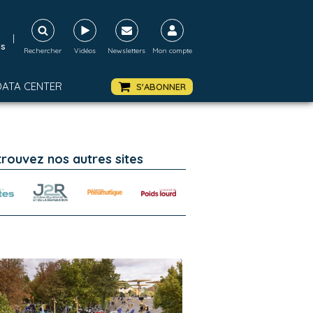
|
ds
Rechercher
Vidéos
Newsletters
Mon compte
DATA CENTER
S'ABONNER
trouvez nos autres sites