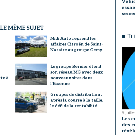
Véhic
essai
seme
 LE MÊME SUJET
■ Tr
Midi Auto reprend les
affaires Citroën de Saint-
Nazaire au groupe Gemy
Le groupe Bernier étend
son réseau MG avec deux
te à
nouveaux sites dans
l'Essonne
Groupes de distribution :
après la course à la taille,
le défi de la rentabilité
8 juill
Les c
des c
révèl