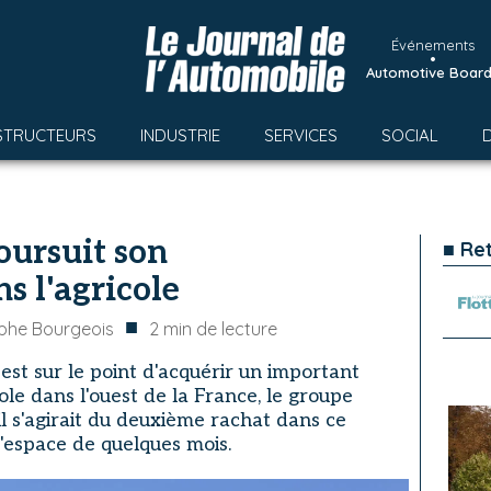
Événements
•
Automotive Boar
STRUCTEURS
INDUSTRIE
SERVICES
SOCIAL
oursuit son
■ Re
 l'agricole
■
phe Bourgeois
2
min de lecture
est sur le point d'acquérir un important
le dans l'ouest de la France, le groupe
il s'agirait du deuxième rachat dans ce
l'espace de quelques mois.