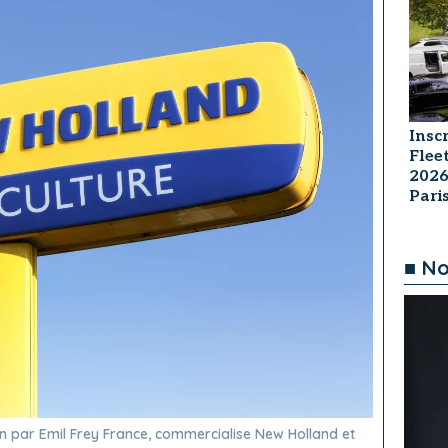
Insc
Flee
2026
Par
■ No
on par Emil Frey France, commercialise New Holland et