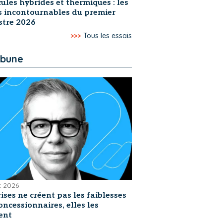
ules hybrides et thermiques : les
s incontournables du premier
stre 2026
>>>
Tous les essais
ibune
et 2026
rises ne créent pas les faiblesses
oncessionnaires, elles les
ent