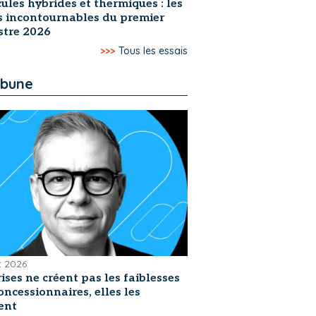
ules hybrides et thermiques : les
s incontournables du premier
stre 2026
>>>
Tous les essais
ibune
et 2026
rises ne créent pas les faiblesses
oncessionnaires, elles les
ent