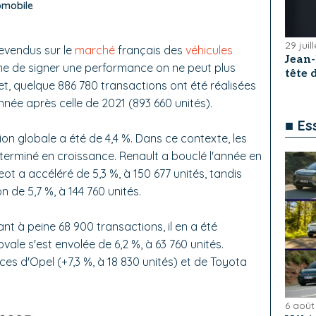
omobile
29 juil
evendus sur le
marché
français des
véhicules
Jean
ême de signer une performance on ne peut plus
tête
t, quelque 886 780 transactions ont été réalisées
nnée après celle de 2021 (893 660 unités).
■ Es
ion globale a été de 4,4 %. Dans ce contexte, les
terminé en croissance. Renault a bouclé l'année en
eot a accéléré de 5,3 %, à 150 677 unités, tandis
 de 5,7 %, à 144 760 unités.
sant à peine 68 900 transactions, il en a été
ale s'est envolée de 6,2 %, à 63 760 unités.
s d'Opel (+7,3 %, à 18 830 unités) et de Toyota
6 août