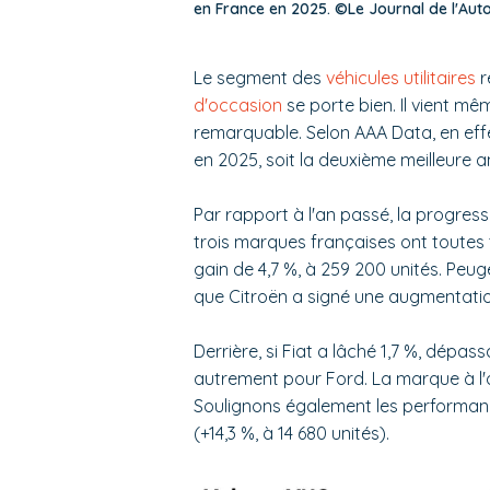
en France en 2025. ©Le Journal de l'Aut
Le segment des
véhicules utilitaires
r
d'occasion
se porte bien. Il vient m
remarquable. Selon AAA Data, en effe
en 2025, soit la deuxième meilleure a
Par rapport à l'an passé, la progress
trois marques françaises ont toutes 
gain de 4,7 %, à 259 200 unités. Peug
que Citroën a signé une augmentation
Derrière, si Fiat a lâché 1,7 %, dépas
autrement pour Ford. La marque à l'ov
Soulignons également les performance
(+14,3 %, à 14 680 unités).