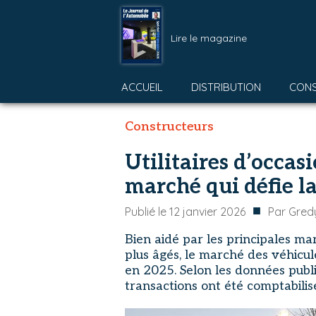
Lire le magazine
ACCUEIL
DISTRIBUTION
CON
Constructeurs
Utilitaires d’occas
marché qui défie l
■
Publié le
12 janvier 2026
Par
Gredy
Bien aidé par les principales m
plus âgés, le marché des véhicule
en 2025. Selon les données pub
transactions ont été comptabilis