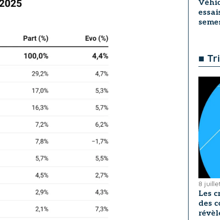
Véhic
essai
seme
■ Tr
8 juill
Les c
des c
révèl