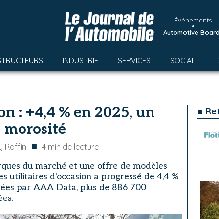
Événements
•
Automotive Boar
STRUCTEURS
INDUSTRIE
SERVICES
SOCIAL
ion : +4,4 % en 2025, un
■ Re
a morosité
■
 Raffin
4
min de lecture
arques du marché et une offre de modèles
s utilitaires d'occasion a progressé de 4,4 %
liées par AAA Data, plus de 886 700
ées.