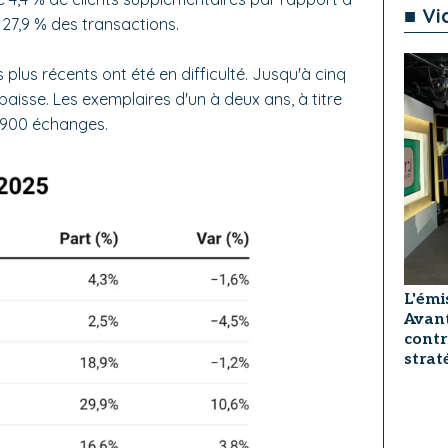
■ Vi
t 27,9 % des transactions.
s plus récents ont été en difficulté. Jusqu'à cinq
 baisse. Les exemplaires d'un à deux ans, à titre
1 900 échanges.
L'émi
Avant
contr
strat