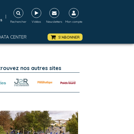
|
ds
Rechercher
Vidéos
Newsletters
Mon compte
DATA CENTER
S'ABONNER
trouvez nos autres sites