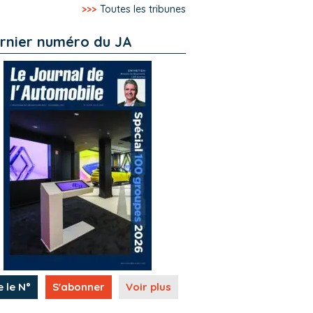
>>>
Toutes les tribunes
rnier numéro du JA
e le N°
S'abonner
Voir plus