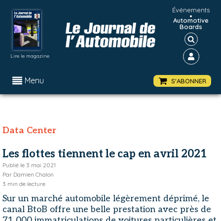
Événements
•
Automotive
Boards
Lire le magazine
Menu
S'ABONNER
Data Center
Les flottes tiennent le cap en avril 2021
Publié le
3 mai 2021
Par
Damien Chalon
3
min de lecture
Sur un marché automobile légèrement déprimé, le
canal BtoB offre une belle prestation avec près de
71 000 immatriculations de voitures particulières et