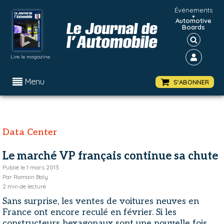
Événements
•
Automotive
Boards
Lire le magazine
Menu
S'ABONNER
Data Center
Le marché VP français continue sa chute
Publié le
1 mars 2013
Par
Romain Baly
2
min de lecture
Sans surprise, les ventes de voitures neuves en
France ont encore reculé en février. Si les
constructeurs hexagonaux sont une nouvelle fois