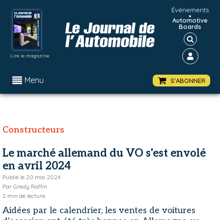
Événements
•
Automotive
Boards
Lire le magazine
Menu
S'ABONNER
Constructeurs
Le marché allemand du VO s'est envolé
en avril 2024
Publié le
20 mai 2024
Par
Gredy Raffin
2
min de lecture
Aidées par le calendrier, les ventes de voitures