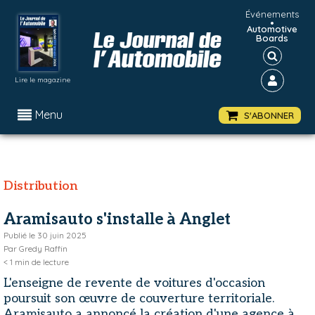
Événements
•
Automotive
Boards
Lire le magazine
Menu
S'ABONNER
Distribution
Aramisauto s'installe à Anglet
Publié le
30 juin 2025
Par
Gredy Raffin
< 1
min de lecture
L'enseigne de revente de voitures d'occasion
poursuit son œuvre de couverture territoriale.
Aramisauto a annoncé la création d'une agence à