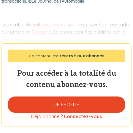
transactions. ©Le Journal de l'Automobile
Les ventes de
voitures d'occasion
ne cessent de reprendre
du rythme en
Espagne
. Selon les données publiées par la
Ganvam
Ce contenu est
réservé aux abonnés
Pour accéder à la totalité du
contenu abonnez-vous.
JE PROFITE
Déjà abonné ?
Connectez-vous