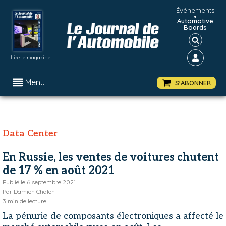
Événements
•
Automotive
Boards
Lire le magazine
Menu
S'ABONNER
Data Center
En Russie, les ventes de voitures chutent
de 17 % en août 2021
Publié le
6 septembre 2021
Par
Damien Chalon
3
min de lecture
La pénurie de composants électroniques a affecté le