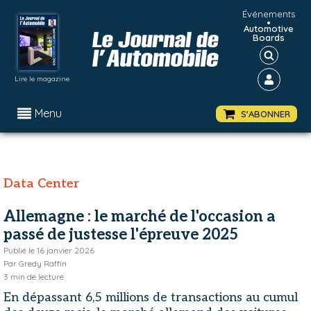
Événements
•
Automotive
Boards
Lire le magazine
Menu
S'ABONNER
Data Center
Allemagne : le marché de l'occasion a
passé de justesse l'épreuve 2025
Publié le
16 janvier 2026
Par
Gredy Raffin
3
min de lecture
En dépassant 6,5 millions de transactions au cumul