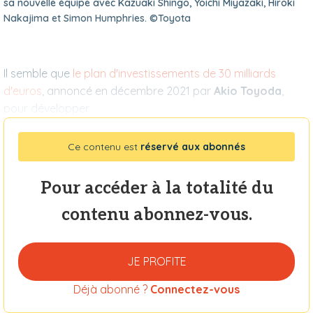
sa nouvelle équipe avec Kazuaki Shingo, Yoichi Miyazaki, Hiroki
Nakajima et Simon Humphries. ©Toyota
Il semble que
le plan d'investissements de 30 milliards
d'euros
, annoncé en décembre 2021 par
Akio Toyoda
,
pour développer
Ce contenu est
réservé aux abonnés
Pour accéder à la totalité du
contenu abonnez-vous.
JE PROFITE
Déjà abonné ?
Connectez-vous