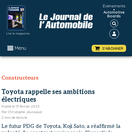
Événements
•
Automotive
Boards
Lire le magazine
Menu
S'ABONNER
Constructeurs
Toyota rappelle ses ambitions
électriques
Publié le
13 février 2023
Par
Christophe Jaussaud
2
min de lecture
Le futur PDG de Toyota, Koji Sato, a réaffirmé la