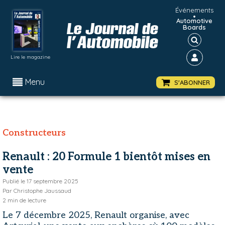
Événements
•
Automotive
Boards
Lire le magazine
Menu
S'ABONNER
Constructeurs
Renault : 20 Formule 1 bientôt mises en
vente
Publié le
17 septembre 2025
Par
Christophe Jaussaud
2
min de lecture
Le 7 décembre 2025, Renault organise, avec