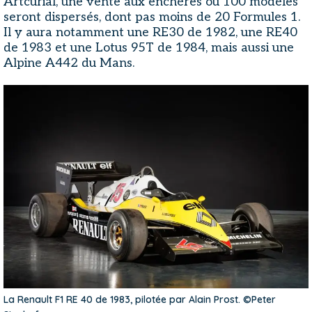
Artcurial, une vente aux enchères où 100 modèles
seront dispersés, dont pas moins de 20 Formules 1.
Il y aura notamment une RE30 de 1982, une RE40
de 1983 et une Lotus 95T de 1984, mais aussi une
Alpine A442 du Mans.
La Renault F1 RE 40 de 1983, pilotée par Alain Prost. ©Peter