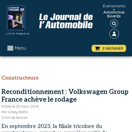
Événements
•
Automotive
Boards
Lire le magazine
Menu
S'ABONNER
Constructeurs
Reconditionnement : Volkswagen Group
France achève le rodage
Publié le
20 mars 2024
Par
Gredy Raffin
3
min de lecture
En septembre 2023, la filiale tricolore du