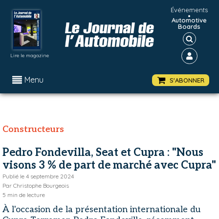
Événements
•
Automotive
Boards
Lire le magazine
Menu
S'ABONNER
Constructeurs
Pedro Fondevilla, Seat et Cupra : "Nous
visons 3 % de part de marché avec Cupra"
Publié le
4 septembre 2024
Par
Christophe Bourgeois
5
min de lecture
À l'occasion de la présentation internationale du