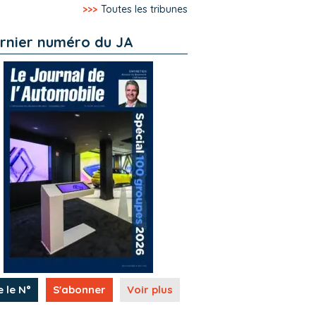
>>>
Toutes les tribunes
rnier numéro du JA
e le N°
S'abonner
Voir plus