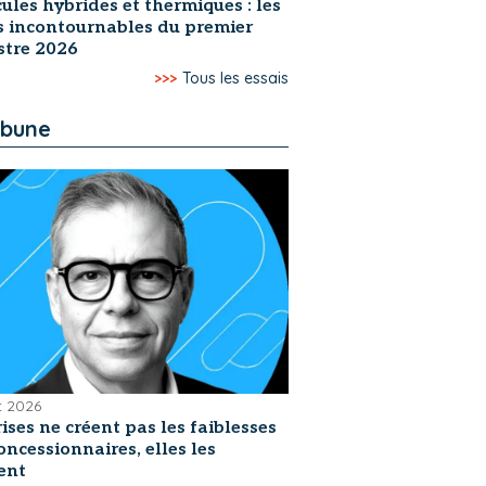
ules hybrides et thermiques : les
s incontournables du premier
stre 2026
>>>
Tous les essais
ibune
et 2026
rises ne créent pas les faiblesses
oncessionnaires, elles les
ent