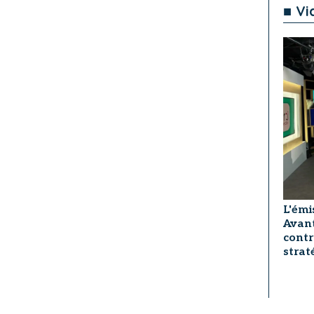
■ Vi
L'émi
Avant
contr
strat