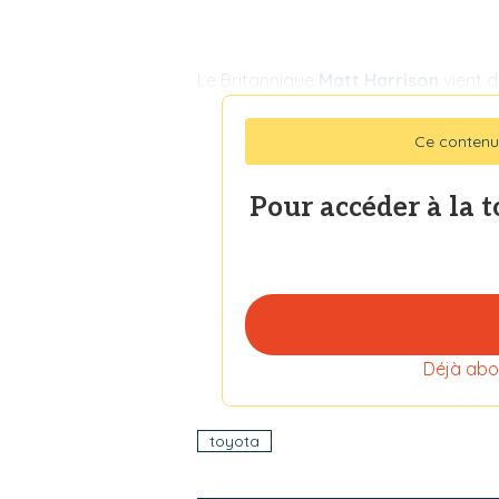
Le Britannique
Matt Harrison
vient 
Ce contenu
Pour accéder à la 
Déjà abo
toyota