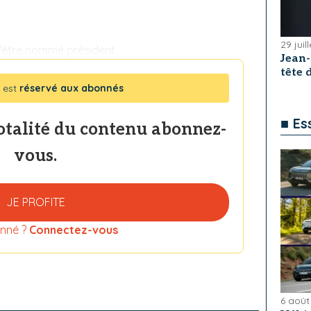
29 juil
d'être nommé président
Jean
tête
 est
réservé aux abonnés
■ Es
totalité du contenu abonnez-
vous.
JE PROFITE
nné ?
Connectez-vous
6 août