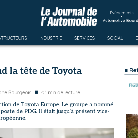
Événements
•
Automotive Boar
STRUCTEURS
INDUSTRIE
SERVICES
SOCIAL
d la tête de Toyota
■ Re
■
phe Bourgeois
< 1
min de lecture
ection de Toyota Europe. Le groupe a nommé
poste de PDG. Il était jusqu'à présent vice-
européenne.