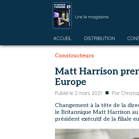
Lire le magazine
ACCUEIL
DISTRIBUTION
CON
Constructeurs
Matt Harrison pren
Europe
■
Publié le
2 mars 2021
Par
Christo
Changement à la tête de la dir
le Britannique Matt Harrison au 
président exécutif de la filiale 