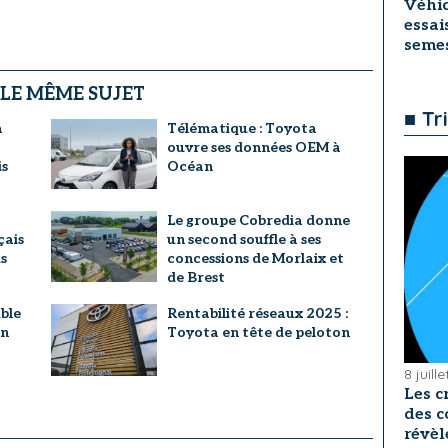
Véhic
essai
seme
 LE MÊME SUJET
■ Tr
a
Télématique : Toyota
ouvre ses données OEM à
s
Océan
Le groupe Cobredia donne
çais
un second souffle à ses
s
concessions de Morlaix et
de Brest
ble
Rentabilité réseaux 2025 :
en
Toyota en tête de peloton
8 juill
Les c
des c
révèl