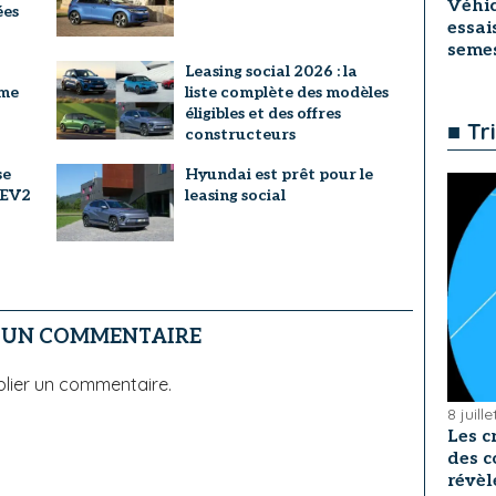
Véhic
ées
essai
seme
Leasing social 2026 : la
mme
liste complète des modèles
éligibles et des offres
■ Tr
constructeurs
se
Hyundai est prêt pour le
l’EV2
leasing social
R UN COMMENTAIRE
lier un commentaire.
8 juill
Les c
des c
révèl