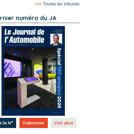
>>>
Toutes les tribunes
rnier numéro du JA
e le N°
S'abonner
Voir plus