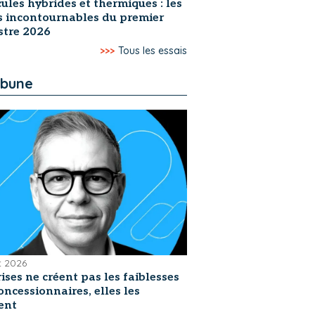
ules hybrides et thermiques : les
s incontournables du premier
stre 2026
>>>
Tous les essais
ibune
et 2026
rises ne créent pas les faiblesses
oncessionnaires, elles les
ent