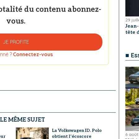
totalité du contenu abonnez-
vous.
29 juil
Jean
tête
JE PROFITE
nné ?
Connectez-vous
■ Es
 LE MÊME SUJET
La Volkswagen ID. Polo
6 août
our
obtient l’écoscore