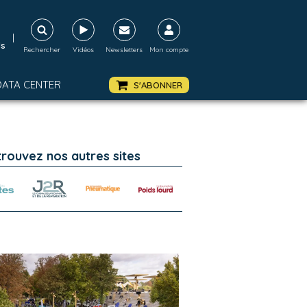
|
ds
Rechercher
Vidéos
Newsletters
Mon compte
DATA CENTER
S'ABONNER
trouvez nos autres sites