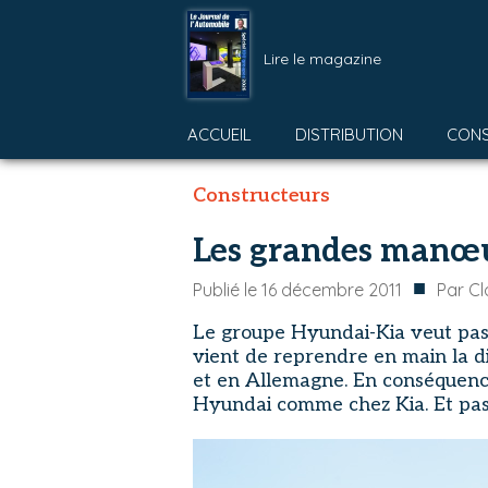
Lire le magazine
ACCUEIL
DISTRIBUTION
CON
Constructeurs
Les grandes manœ
■
Publié le
16 décembre 2011
Par
Cl
Le groupe Hyundai-Kia veut passe
vient de reprendre en main la d
et en Allemagne. En conséquenc
Hyundai comme chez Kia. Et pas