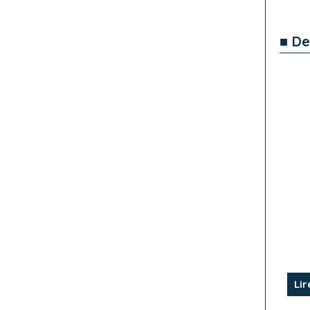
■ De
Lir