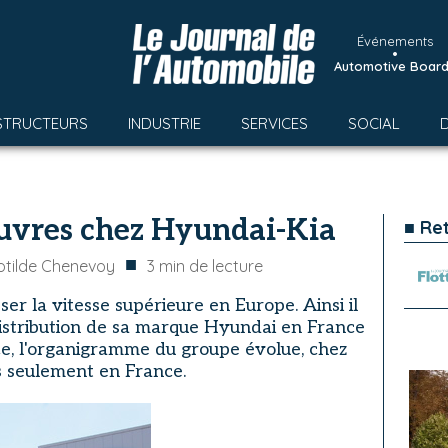
Événements
•
Automotive Boar
STRUCTEURS
INDUSTRIE
SERVICES
SOCIAL
uvres chez Hyundai-Kia
■ Re
■
otilde Chenevoy
3
min de lecture
r la vitesse supérieure en Europe. Ainsi il
istribution de sa marque Hyundai en France
e, l'organigramme du groupe évolue, chez
 seulement en France.