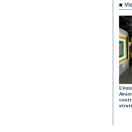
■ Vi
L'émi
Avant
contr
strat