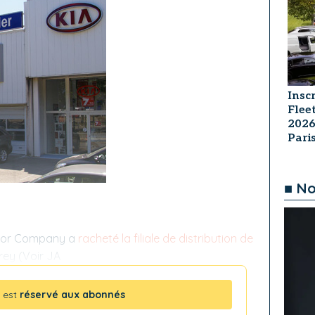
Insc
Flee
2026
Par
■ No
otor Company a
racheté la filiale de distribution de
rey (Voir JA
 est
réservé aux abonnés