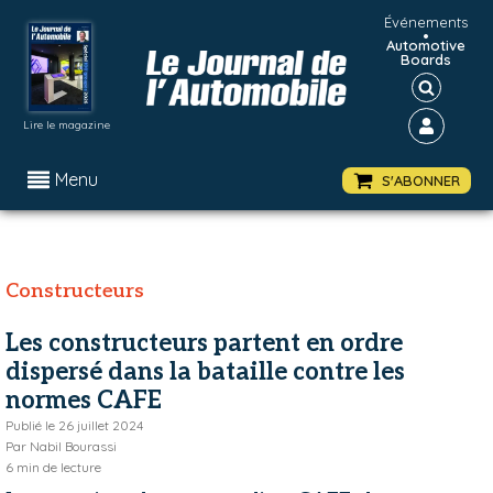
Événements
•
Automotive
Boards
Lire le magazine
Menu
S'ABONNER
Constructeurs
Les constructeurs partent en ordre
dispersé dans la bataille contre les
normes CAFE
Publié le
26 juillet 2024
Par
Nabil Bourassi
6
min de lecture