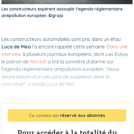
Les constructeurs espèrent assouplir l'agenda réglementaire
antipollution européen. ©graja
Les constructeurs automobiles sont pris dans un étau.
Luca de Meo
l’a encore rappelé cette semaine.
Dans une
interview
à plusieurs journaux européens, dont
Les Echos
,
le patron de
Renault
a tiré la sonnette d’alarme sur
l’agenda réglementaire antipollution européen.
"
Nous
avons besoin d'un peu plus de souplesse dans le
calendrier
", a plaidé Luca de Meo.
Cet agenda
Ce contenu est
réservé aux abonnés
Pour accéder à la totalité du