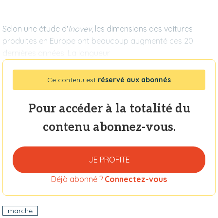
Selon une étude d'
Inovev
,
les dimensions des voitures
produites en Europe ont beaucoup
augmenté ces 20
dernières années.
La longueur
Ce contenu est
réservé aux abonnés
Pour accéder à la totalité du
contenu abonnez-vous.
JE PROFITE
Déjà abonné ?
Connectez-vous
marché