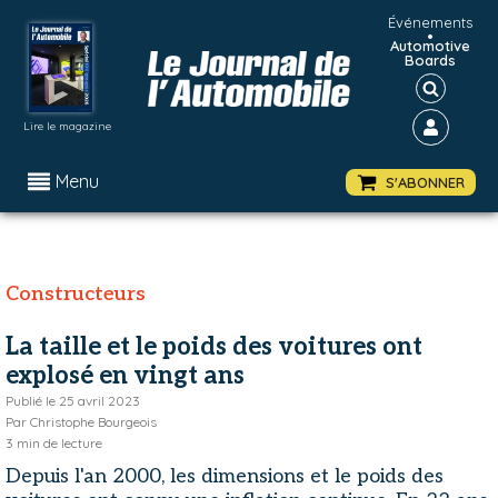
Événements
•
Automotive
Boards
Lire le magazine
Menu
S'ABONNER
Constructeurs
La taille et le poids des voitures ont
explosé en vingt ans
Publié le
25 avril 2023
Par
Christophe Bourgeois
3
min de lecture
Depuis l'an 2000, les dimensions et le poids des