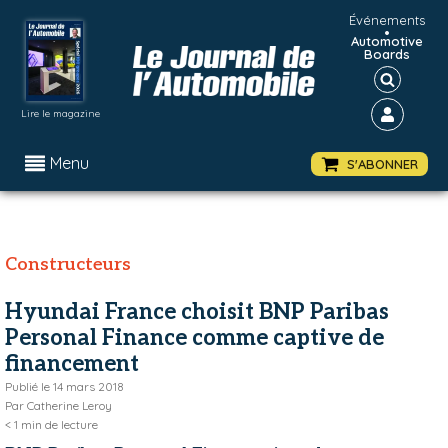
Événements
•
Automotive
Boards
Lire le magazine
Menu
S'ABONNER
Constructeurs
Hyundai France choisit BNP Paribas
Personal Finance comme captive de
financement
Publié le
14 mars 2018
Par
Catherine Leroy
< 1
min de lecture