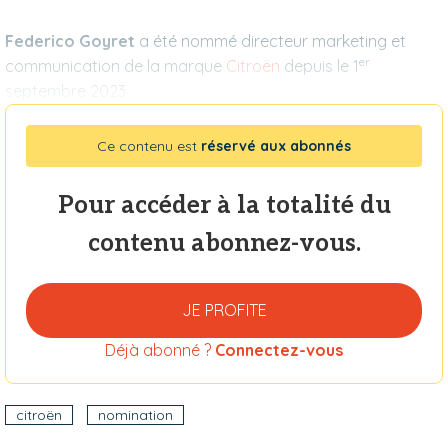
Federico Goyret
a été nommé directeur marketing et
er
communication de la marque
Citroën
depuis le 1
septembre 2023
Ce contenu est
réservé aux abonnés
Pour accéder à la totalité du
contenu abonnez-vous.
JE PROFITE
Déjà abonné ?
Connectez-vous
citroën
nomination