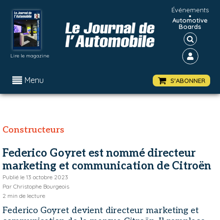
Événements
•
Automotive
Boards
Lire le magazine
Menu
S'ABONNER
Constructeurs
Federico Goyret est nommé directeur
marketing et communication de Citroën
Publié le
13 octobre 2023
Par
Christophe Bourgeois
2
min de lecture
Federico Goyret devient directeur marketing et