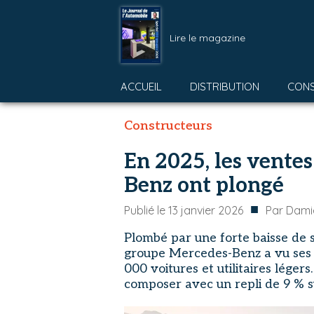
Lire le magazine
ACCUEIL
DISTRIBUTION
CON
Constructeurs
En 2025, les vente
Benz ont plongé
■
Publié le
13 janvier 2026
Par
Dami
Plombé par une forte baisse de s
groupe Mercedes-Benz a vu ses 
000 voitures et utilitaires lége
composer avec un repli de 9 % su