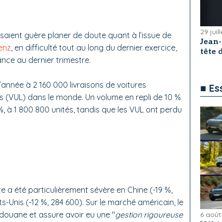
29 juil
ssaient guère planer de doute quant à l’issue de
Jean
enz
, en difficulté tout au long du dernier exercice,
tête
nce au dernier trimestre.
’année à 2 160 000 livraisons de voitures
■ Es
gers (VUL) dans le monde. Un volume en repli de 10 %
 à 1 800 800 unités, tandis que les VUL ont perdu
ute a été particulièrement sévère en Chine (-19 %,
s-Unis (-12 %, 284 600). Sur le marché américain, le
 douane et assure avoir eu une "
gestion rigoureuse
6 août