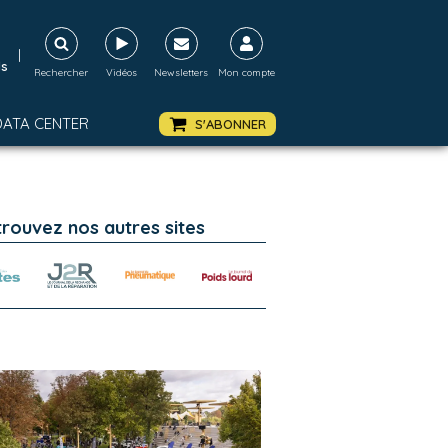
|
ds
Rechercher
Vidéos
Newsletters
Mon compte
DATA CENTER
S'ABONNER
trouvez nos autres sites