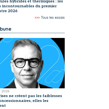
ules hybrides et thermiques : les
s incontournables du premier
stre 2026
>>>
Tous les essais
ibune
et 2026
rises ne créent pas les faiblesses
oncessionnaires, elles les
ent