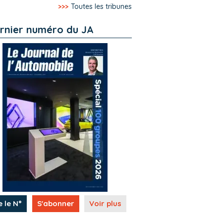
>>>
Toutes les tribunes
rnier numéro du JA
e le N°
S'abonner
Voir plus