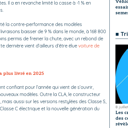
Véhic
tes. Il a en revanche limité la casse à -1 % en
essai
s.
seme
a été la contre-performance des modèles
s livraisons baisser de 9 % dans le monde, à 168 800
■ Tr
oins permis de freiner la chute, avec un rebond de
e dernière vient d’ailleurs d’être élue
voiture de
 plus livré en 2025
 confiant pour l’année qui vient de s’ouvrir,
nouveaux modèles. Outre la CLA, le constructeur
, mais aussi sur les versions restylées des Classe S,
8 juill
Classe C électrique et la nouvelle génération du
Les c
des c
révèl