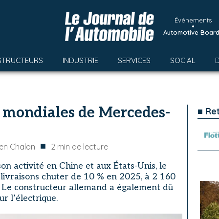
Événements
•
Automotive Boar
STRUCTEURS
INDUSTRIE
SERVICES
SOCIAL
s mondiales de Mercedes-
■ Re
■
en Chalon
2
min de lecture
on activité en Chine et aux États-Unis, le
livraisons chuter de 10 % en 2025, à 2 160
rs. Le constructeur allemand a également dû
r l’électrique.