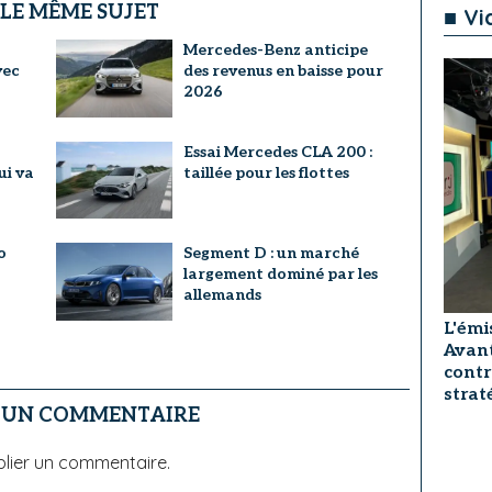
 LE MÊME SUJET
■ Vi
a
Mercedes-Benz anticipe
vec
des revenus en baisse pour
2026
Essai Mercedes CLA 200 :
ui va
taillée pour les flottes
o
Segment D : un marché
largement dominé par les
allemands
L'émi
Avant
contr
strat
R UN COMMENTAIRE
lier un commentaire.