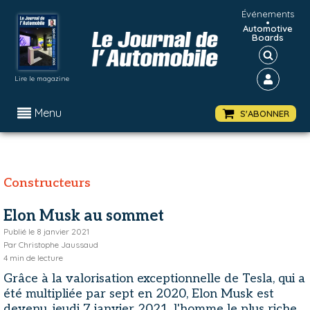
Événements
•
Automotive
Boards
Lire le magazine
Menu
S'ABONNER
Constructeurs
Elon Musk au sommet
Publié le
8 janvier 2021
Par
Christophe Jaussaud
4
min de lecture
Grâce à la valorisation exceptionnelle de Tesla, qui a
été multipliée par sept en 2020, Elon Musk est
devenu, jeudi 7 janvier 2021, l'homme le plus riche