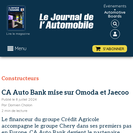
Événements
•
Automotive
Boards
Lire le magazine
Menu
S'ABONNER
Constructeurs
CA Auto Bank mise sur Omoda et Jaecoo
Publié le
8 juillet 2024
Par
Damien Chalon
2
min de lecture
Le financeur du groupe Crédit Agricole
accompagne le groupe Chery dans ses premiers pas
en Europe. CA Auto Bank devient le partenaire