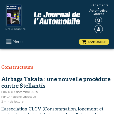
Événements
•
Automotive
Boards
Lire le magazine
Menu
S'ABONNER
Constructeurs
Airbags Takata : une nouvelle procédure
contre Stellantis
Publié le
3 décembre 2025
Par
Christophe Jaussaud
2
min de lecture
L'association CLCV (Consommation, logement et