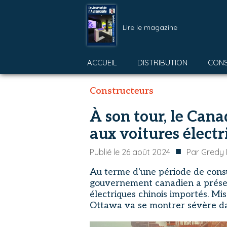
Lire le magazine
ACCUEIL
DISTRIBUTION
CON
Constructeurs
À son tour, le Cana
aux voitures électr
■
Publié le
26 août 2024
Par
Gredy 
Au terme d'une période de consul
gouvernement canadien a présen
électriques chinois importés. Mis
Ottawa va se montrer sévère da