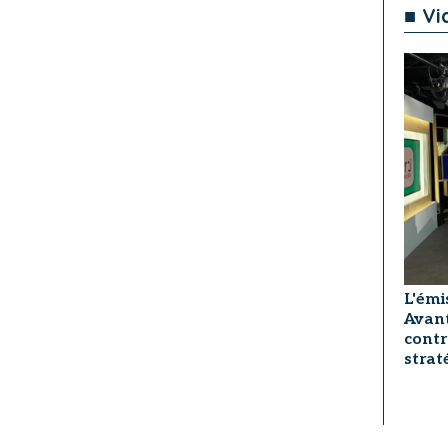
■ Vi
L'émi
Avant
contr
strat