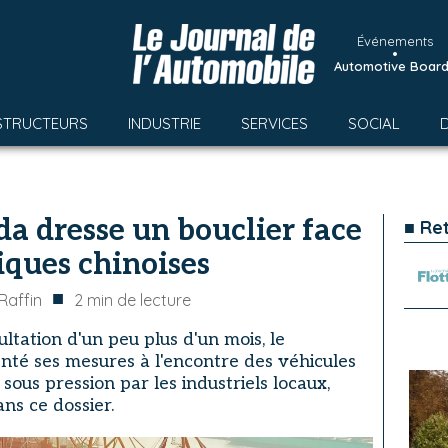
Événements
•
Automotive Boar
STRUCTEURS
INDUSTRIE
SERVICES
SOCIAL
da dresse un bouclier face
■ Re
iques chinoises
■
Raffin
2
min de lecture
tation d'un peu plus d'un mois, le
té ses mesures à l'encontre des véhicules
 sous pression par les industriels locaux,
ns ce dossier.