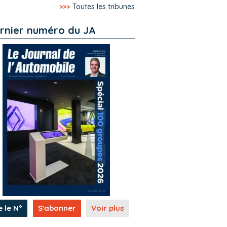
>>>
Toutes les tribunes
rnier numéro du JA
e le N°
S'abonner
Voir plus