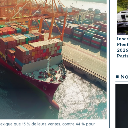
Insc
Flee
2026
Par
■ No
exique que 15 % de leurs ventes, contre 44 % pour