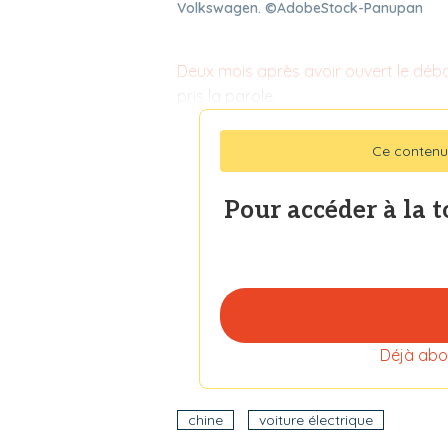
Volkswagen. ©AdobeStock-Panupan
Deux mois après avoir ouvert le déb
pris la parole.
Ce contenu
Pour accéder à la 
Déjà abo
chine
voiture électrique