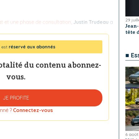
29 juil
at et une phase de consultation
,
Justin Trudeau
a
Jean
tête
 est
réservé aux abonnés
■ Es
totalité du contenu abonnez-
vous.
JE PROFITE
nné ?
Connectez-vous
6 août