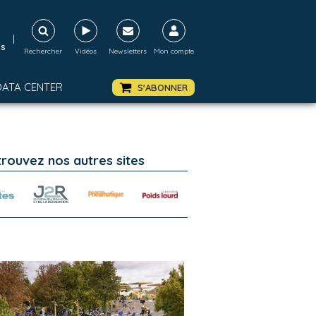
|
ds
Rechercher
Vidéos
Newsletters
Mon compte
DATA CENTER
S'ABONNER
trouvez nos autres sites