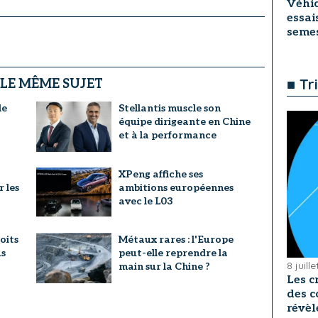
Véhic
essai
seme
■ Tr
 LE MÊME SUJET
le
Stellantis muscle son
équipe dirigeante en Chine
et à la performance
XPeng affiche ses
r les
ambitions européennes
avec le L03
oits
Métaux rares : l'Europe
us
peut-elle reprendre la
8 juill
main sur la Chine ?
Les c
des c
révèl