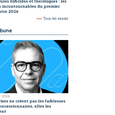
ules hybrides et thermiques : les
s incontournables du premier
stre 2026
>>>
Tous les essais
ibune
et 2026
rises ne créent pas les faiblesses
oncessionnaires, elles les
ent