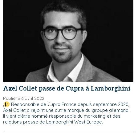
Axel Collet passe de Cupra à Lamborghini
Publié le 6 avril 2022
Responsable de Cupra France depuis septembre 2020,
Axel Collet a rejoint une autre marque du groupe allemand.
Il vient d'être nommé responsable du marketing et des
relations presse de Lamborghini West Europe.