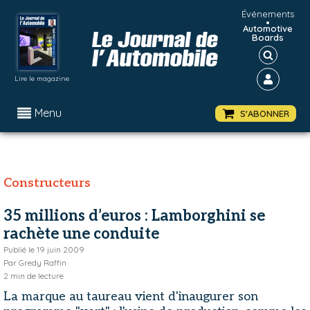
Événements
•
Automotive
Boards
Lire le magazine
Menu
S'ABONNER
Constructeurs
35 millions d’euros : Lamborghini se
rachète une conduite
Publié le
19 juin 2009
Par
Gredy Raffin
2
min de lecture
La marque au taureau vient d'inaugurer son