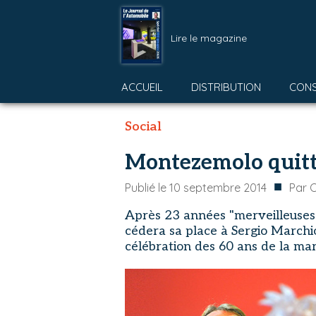
Lire le magazine
ACCUEIL
DISTRIBUTION
CON
Social
Montezemolo quitt
■
Publié le
10 septembre 2014
Par
C
Après 23 années "merveilleuses e
cédera sa place à Sergio Marchi
célébration des 60 ans de la ma