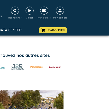
|
ds
Rechercher
Vidéos
Newsletters
Mon compte
DATA CENTER
S'ABONNER
trouvez nos autres sites