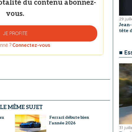
totalité du contenu abonnez-
vous.
29 juil
Jean
tête
JE PROFITE
nné ?
Connectez-vous
■ Es
 LE MÊME SUJET
au
Ferrari débute bien
l'année 2026
31 juil