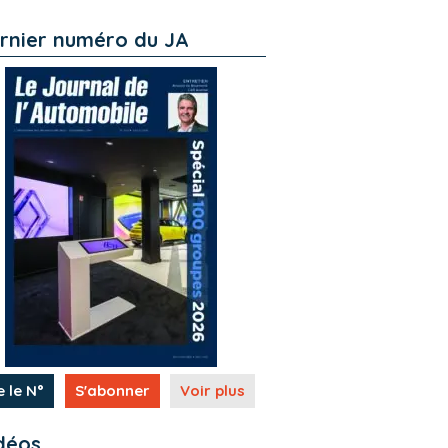
rnier numéro du JA
e le N°
S'abonner
Voir plus
déos