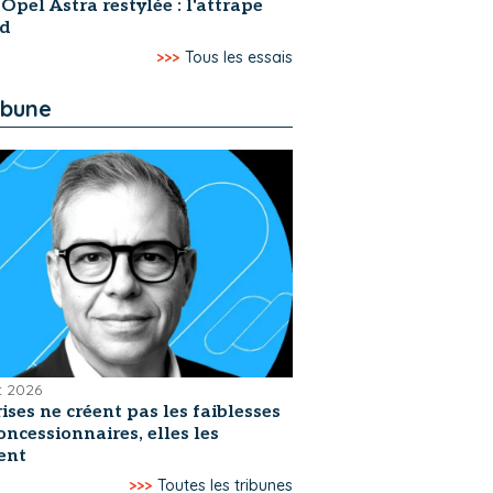
 Opel Astra restylée : l'attrape
rd
>>>
Tous les essais
ibune
et 2026
rises ne créent pas les faiblesses
oncessionnaires, elles les
ent
>>>
Toutes les tribunes