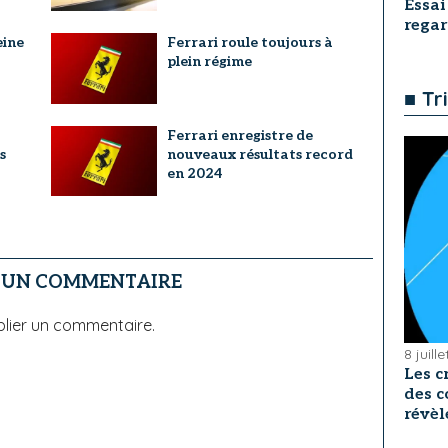
Essai
rega
eine
Ferrari roule toujours à
plein régime
■ Tr
Ferrari enregistre de
s
nouveaux résultats record
en 2024
R UN COMMENTAIRE
lier un commentaire.
8 juill
Les c
des c
révèl