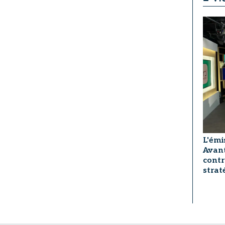
L'émi
Avant
contr
strat