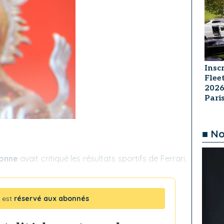
Insc
Flee
2026
Par
■ No
ionne
avait critiqué les résultats sportifs de Ferrari,
 est
réservé aux abonnés