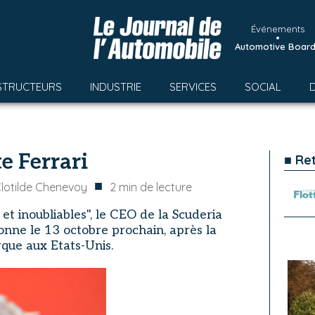
Événements
•
Automotive Boar
STRUCTEURS
INDUSTRIE
SERVICES
SOCIAL
e Ferrari
■ Re
■
lotilde Chenevoy
2
min de lecture
t inoubliables", le CEO de la Scuderia
onne le 13 octobre prochain, après la
rque aux Etats-Unis.