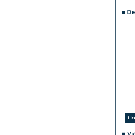
■ De
Lir
■ Vi