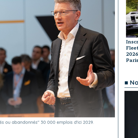
Insc
Flee
2026
Par
■ No
sés ou abandonnés" 30 000 emplois d'ici 2029.