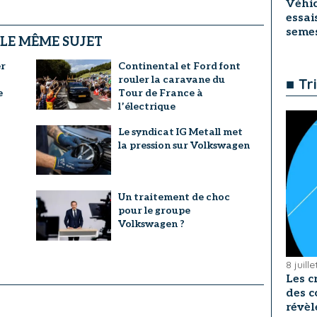
Véhic
essai
seme
 LE MÊME SUJET
er
Continental et Ford font
rouler la caravane du
■ Tr
e
Tour de France à
l’électrique
Le syndicat IG Metall met
la pression sur Volkswagen
Un traitement de choc
pour le groupe
Volkswagen ?
8 juill
Les c
des c
révèl