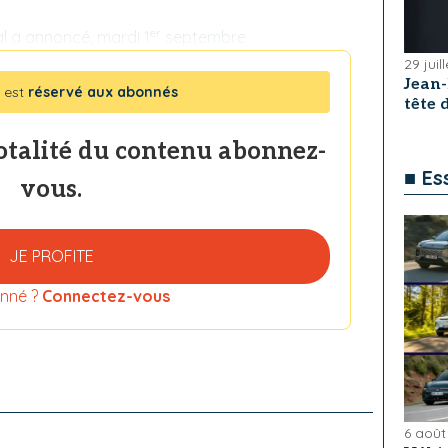
er
l a annoncé, mardi 1
septembre
29 juil
Jean
 est
réservé aux abonnés
tête
totalité du contenu abonnez-
■ Es
vous.
JE PROFITE
nné ?
Connectez-vous
6 août