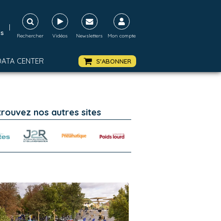
|
ds
Rechercher
Vidéos
Newsletters
Mon compte
DATA CENTER
S'ABONNER
trouvez nos autres sites