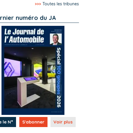
>>>
Toutes les tribunes
rnier numéro du JA
e le N°
S'abonner
Voir plus