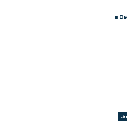
■ De
Lir