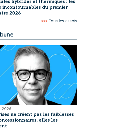
ules hybrides et thermiques : les
s incontournables du premier
stre 2026
>>>
Tous les essais
ibune
et 2026
rises ne créent pas les faiblesses
oncessionnaires, elles les
ent