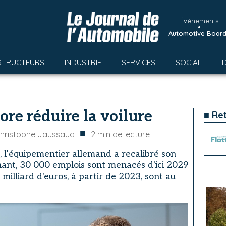
Événements
•
Automotive Boar
STRUCTEURS
INDUSTRIE
SERVICES
SOCIAL
ore réduire la voilure
■ Re
■
hristophe Jaussaud
2
min de lecture
, l'équipementier allemand a recalibré son
nant, 30 000 emplois sont menacés d'ici 2029
milliard d'euros, à partir de 2023, sont au