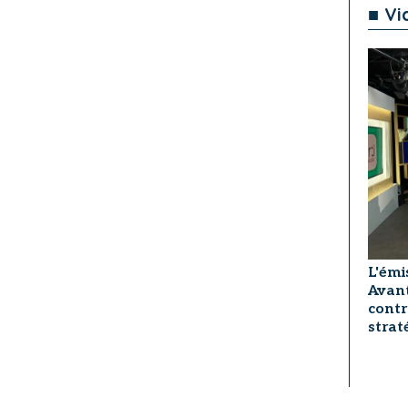
■ Vi
L'émi
Avant
contr
strat