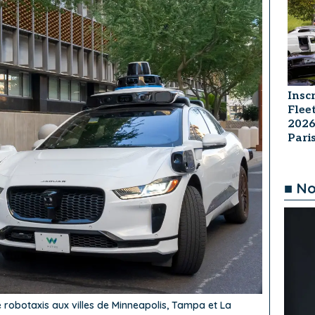
Insc
Flee
2026
Par
■ No
robotaxis aux villes de Minneapolis, Tampa et La