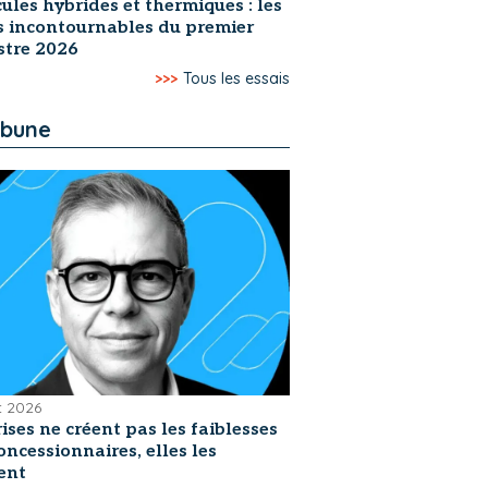
ules hybrides et thermiques : les
s incontournables du premier
stre 2026
>>>
Tous les essais
ibune
et 2026
rises ne créent pas les faiblesses
oncessionnaires, elles les
ent