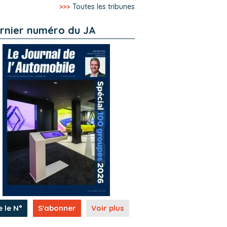
>>>
Toutes les tribunes
rnier numéro du JA
e le N°
S'abonner
Voir plus