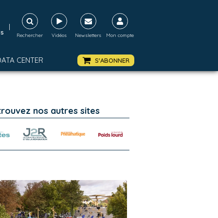
|
ds
Rechercher
Vidéos
Newsletters
Mon compte
DATA CENTER
S'ABONNER
trouvez nos autres sites