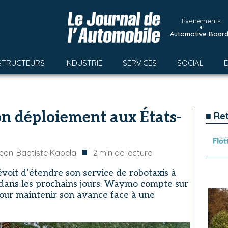
Événements
•
Automotive Boar
STRUCTEURS
INDUSTRIE
SERVICES
SOCIAL
n déploiement aux États-
■ Re
■
ean-Baptiste Kapela
2
min de lecture
révoit d’étendre son service de robotaxis à
s dans les prochains jours. Waymo compte sur
our maintenir son avance face à une