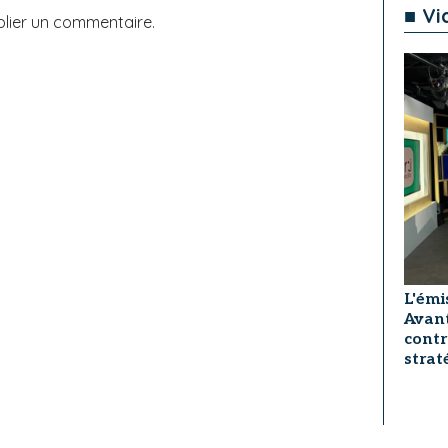
■ Vi
lier un commentaire.
L'émi
Avant
contr
strat