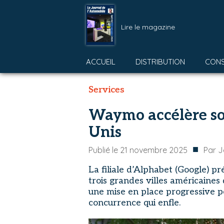
Lire le magazine
ACCUEIL
DISTRIBUTION
CON
Services
Waymo accélère so
Unis
■
Publié le
21 novembre 2025
Par
J
La filiale d’Alphabet (Google) p
trois grandes villes américaine
une mise en place progressive p
concurrence qui enfle.