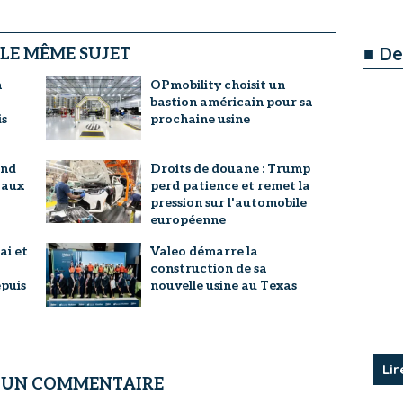
■ De
 LE MÊME SUJET
a
OPmobility choisit un
bastion américain pour sa
s
prochaine usine
and
Droits de douane : Trump
 aux
perd patience et remet la
pression sur l'automobile
européenne
ai et
Valeo démarre la
construction de sa
epuis
nouvelle usine au Texas
Lir
R UN COMMENTAIRE