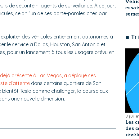
Véhic
s de sécurité ni agents de surveillance. À ce jour,
essai
icules, selon l’un de ses porte-paroles cités par
seme
■ Tr
à exploiter des véhicules entièrement autonomes à
ser le service à Dallas, Houston, San Antonio et
s, pour un lancement à tous les usagers prévu en
n déjà présente à Las Vegas, a déployé ses
iste d’attente
dans certains quartiers de San
c bientôt Tesla comme challenger, la course aux
dans une nouvelle dimension.
8 juill
Les c
des c
révèl