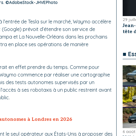
ours. ©AdobeStock-JHVEPhoto
29 juil
 l’entrée de Tesla sur le marché, Waymo accélère
Jean
t (Google) prévoit d’étendre son service de
tête
 Tampa et La Nouvelle-Orléans dans les prochains
ttra en place ses opérations de manière
■ Es
devrait en effet prendre du temps. Comme pour
t, Waymo commence par réaliser une cartographie
puis des tests autonomes supervisés par un
 l’accès à ses robotaxis à un public restreint avant
blic.
 autonomes à Londres en 2026
6 août
t le seul opérateur aux États-Unis à proposer des