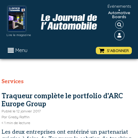
Événements
•
Automotive
Boards
Lire le magazine
Menu
S'ABONNER
Services
Traqueur complète le portfolio d'ARC
Europe Group
Publié le
12 janvier 2017
Par
Gredy Raffin
< 1
min de lecture
Les deux entreprises ont entériné un partenariat