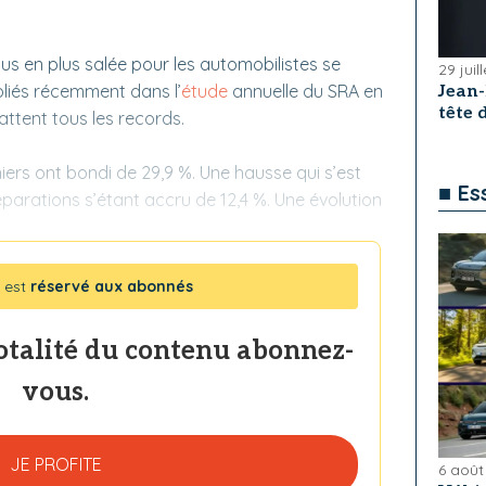
lus en plus salée pour les automobilistes se
29 juil
ubliés récemment dans l’
étude
annuelle du SRA en
Jean
tête
attent tous les records.
niers ont bondi de 29,9 %. Une hausse qui s’est
■ Es
éparations s’étant accru de 12,4 %. Une évolution
 est
réservé aux abonnés
totalité du contenu abonnez-
vous.
JE PROFITE
6 août