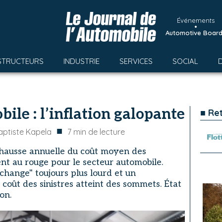
Événements
•
Automotive Boar
STRUCTEURS
INDUSTRIE
SERVICES
SOCIAL
ile : l’inflation galopante
■ Re
■
ptiste Kapela
7
min de lecture
 hausse annuelle du coût moyen des
tent au rouge pour le secteur automobile.
change" toujours plus lourd et un
e coût des sinistres atteint des sommets. État
on.