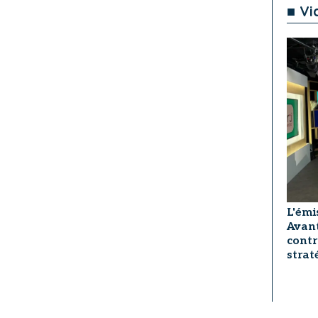
■ Vi
L'émi
Avant
contr
strat