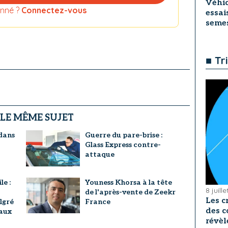
Véhic
nné ?
Connectez-vous
essai
seme
■ Tr
 LE MÊME SUJET
dans
Guerre du pare-brise :
Glass Express contre-
attaque
e :
Youness Khorsa à la tête
8 juill
de l'après-vente de Zeekr
Les c
lgré
France
des c
 aux
révèl