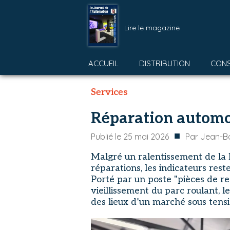
Lire le magazine
ACCUEIL
DISTRIBUTION
CON
Services
Réparation automob
■
Publié le
25 mai 2026
Par
Jean-Ba
Malgré un ralentissement de la
réparations, les indicateurs res
Porté par un poste "pièces de re
vieillissement du parc roulant, l
des lieux d’un marché sous tensi