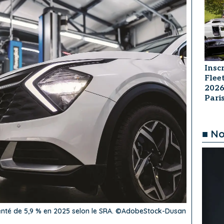
Insc
Flee
2026
Par
■ No
nté de 5,9 % en 2025 selon le SRA. ©AdobeStock-Dusan