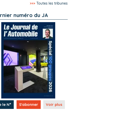
>>>
Toutes les tribunes
rnier numéro du JA
e le N°
S'abonner
Voir plus