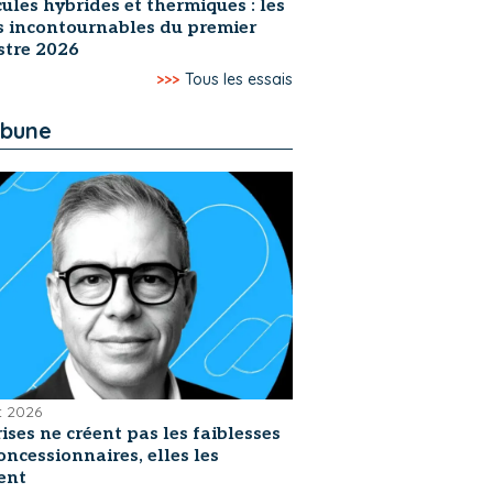
ules hybrides et thermiques : les
s incontournables du premier
stre 2026
>>>
Tous les essais
ibune
et 2026
rises ne créent pas les faiblesses
oncessionnaires, elles les
ent