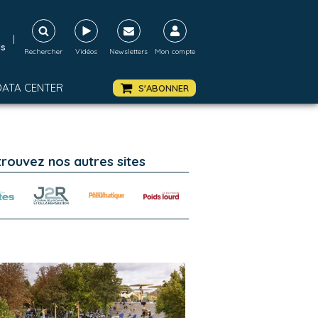
|
ds
Rechercher
Vidéos
Newsletters
Mon compte
DATA CENTER
S'ABONNER
trouvez nos autres sites