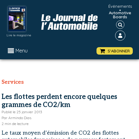
Événements
•
Automotive
Boards
Lire le magazine
Menu
S'ABONNER
Services
Les flottes perdent encore quelques
grammes de CO2/km
Publié le
25 janvier 2013
Par
Armindo Dias
2
min de lecture
Le taux moyen d'émission de CO2 des flottes