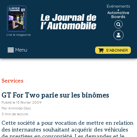
Événements
•
Automotive
Boards
Lire le magazine
Menu
S'ABONNER
Services
GT For Two parie sur les binômes
Publié le
13 février 2009
Par
Armindo Dias
3
min de lecture
Cette société a pour vocation de mettre en relation
des internautes souhaitant acquérir des véhicules
de prestiges en copropriété. Les demandes et le