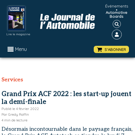
Événements
•
Automotive
Boards
Lire le magazine
Menu
S'ABONNER
Services
Grand Prix ACF 2022 : les start-up jouent
la demi-finale
Publié le
4 février 2022
Par
Gredy Raffin
4
min de lecture
Désormais incontournable dans le paysage français,