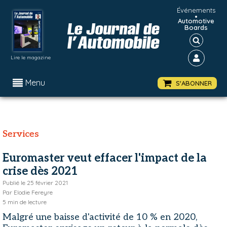
Événements
•
Automotive
Boards
Lire le magazine
Menu
S'ABONNER
Services
Euromaster veut effacer l'impact de la
crise dès 2021
Publié le
25 février 2021
Par
Elodie Fereyre
5
min de lecture
Malgré une baisse d'activité de 10 % en 2020,