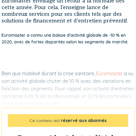
Euromaster envisage un retour à la normale dès
cette année. Pour cela, l'enseigne lance de
nombreux services pour ses clients tels que des
solutions de financement et d’entretien préventif.
Euromaster a connu une baisse d'activité globale de -10 % en
2020, avec de fortes disparités selon les segments de marché.
Bien que mobilisé durant la crise sanitaire,
Euromaster
a vu
son activité globale chuter de 10 % avec des variations en
fonction des segments. Pour rappel, son activité d’entretien
concerne à 80 % les professionnels et 20 % les particuliers
et se divise à parts égales
Ce contenu est
réservé aux abonnés