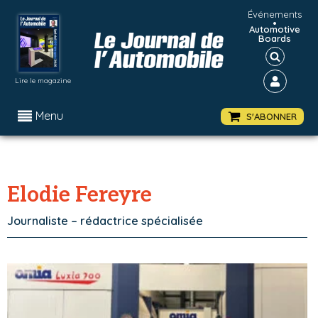
Événements
•
Automotive
Boards
Lire le magazine
Menu
S'ABONNER
Elodie Fereyre
Journaliste – rédactrice spécialisée