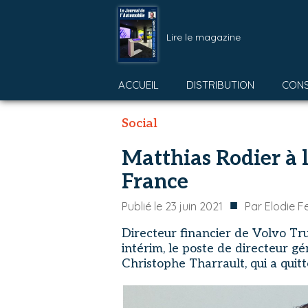
Lire le magazine
ACCUEIL
DISTRIBUTION
CON
Social
Matthias Rodier à 
France
■
Publié le
23 juin 2021
Par
Elodie F
Directeur financier de Volvo Tr
intérim, le poste de directeur 
Christophe Tharrault, qui a quitt