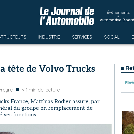
Événements
•
Automotive Boar
STRUCTEURS
INDUSTRIE
SERVICES
SOCIAL
la tête de Volvo Trucks
■ Re
■
ereyre
< 1
min de lecture
ucks France, Matthias Rodier assure, par
général du groupe en remplacement de
é ses fonctions.