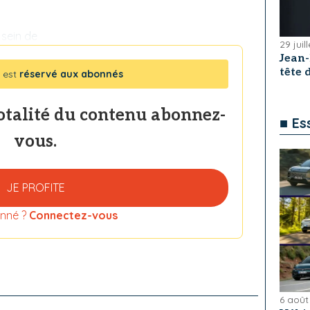
sein de
29 juil
Jean
tête
 est
réservé aux abonnés
totalité du contenu abonnez-
■ Es
vous.
JE PROFITE
nné ?
Connectez-vous
6 août