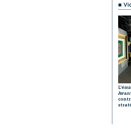
■ Vi
L'émi
Avant
contr
strat