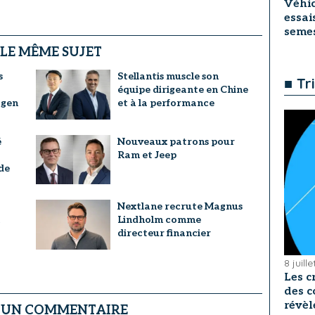
Véhic
essai
seme
 LE MÊME SUJET
s
Stellantis muscle son
■ Tr
équipe dirigeante en Chine
agen
et à la performance
é
Nouveaux patrons pour
Ram et Jeep
de
a
Nextlane recrute Magnus
Lindholm comme
directeur financier
8 juill
Les c
des c
révèl
R UN COMMENTAIRE