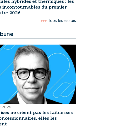
ules hybrides et thermiques : les
s incontournables du premier
stre 2026
>>>
Tous les essais
ibune
et 2026
rises ne créent pas les faiblesses
oncessionnaires, elles les
ent