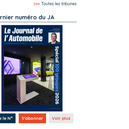
>>>
Toutes les tribunes
rnier numéro du JA
e le N°
S'abonner
Voir plus