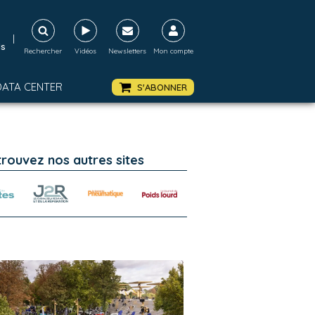
|
ds
Rechercher
Vidéos
Newsletters
Mon compte
DATA CENTER
S'ABONNER
trouvez nos autres sites