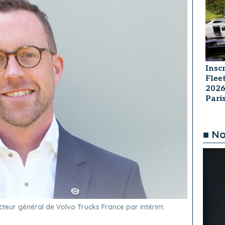
Insc
Flee
2026
Par
■ No
cteur général de Volvo Trucks France par intérim.