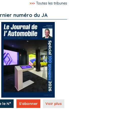
>>>
Toutes les tribunes
rnier numéro du JA
e le N°
S'abonner
Voir plus