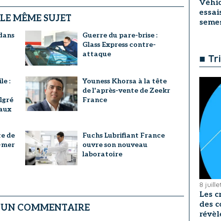
Véhic
essai
 LE MÊME SUJET
seme
dans
Guerre du pare-brise :
Glass Express contre-
attaque
■ Tr
e :
Youness Khorsa à la tête
de l'après-vente de Zeekr
lgré
France
 aux
te de
Fuchs Lubrifiant France
e-mer
ouvre son nouveau
laboratoire
8 juill
Les c
des c
R UN COMMENTAIRE
révèl