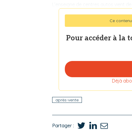
L’enseigne de centres autos vient de
Ce contenu
Pour accéder à la 
Déjà abo
après-vente
Partager :