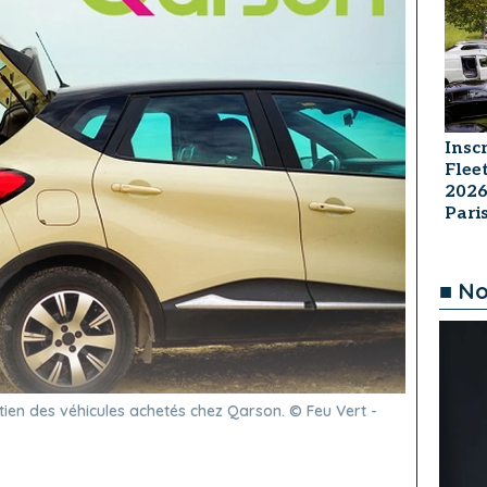
Insc
Flee
2026
Par
■ No
tien des véhicules achetés chez Qarson. © Feu Vert -