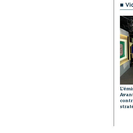
■ Vi
L'émi
Avant
contr
strat