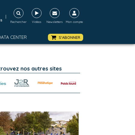
|
ds
Rechercher
Vidéos
Newsletters
Mon compte
DATA CENTER
S'ABONNER
trouvez nos autres sites