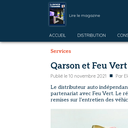
Lire le magazine
ACCUEIL
DISTRIBUTION
CON
Services
Qarson et Feu Vert
■
Publié le
10 novembre 2021
Par
E
Le distributeur auto indépendan
partenariat avec Feu Vert. Le r
remises sur l’entretien des véhi