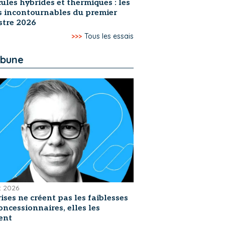
ules hybrides et thermiques : les
s incontournables du premier
stre 2026
>>>
Tous les essais
ibune
et 2026
rises ne créent pas les faiblesses
oncessionnaires, elles les
ent