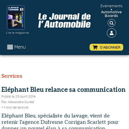
Événements
•
Automotive
Boards
Lire le magazine
Menu
S'ABONNER
Services
Eléphant Bleu relance sa communication
Publié le
29 avril 2014
Par
Alexandre Guillet
< 1
min de lecture
Eléphant Bleu, spécialiste du lavage, vient de
retenir l'agence Dufresne Corrigan Scarlett pour
donner un nouvel élan à sa communication.