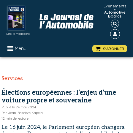
Événements
•
Automotive
Boards
Lire le magazine
Menu
S'ABONNER
Services
Élections européennes : l’enjeu d’une
voiture propre et souveraine
Publié le
24 mai 2024
Par
Jean-Baptiste Kapela
12
min de lecture
Le 16 juin 2024, le Parlement européen changera