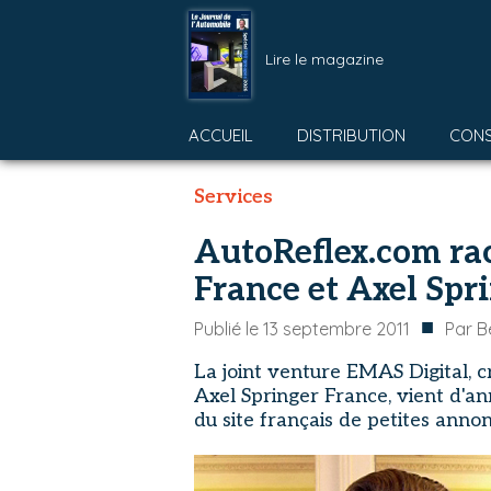
Lire le magazine
ACCUEIL
DISTRIBUTION
CON
Services
AutoReflex.com ra
France et Axel Spr
■
Publié le
13 septembre 2011
Par
B
La joint venture EMAS Digital,
Axel Springer France, vient d'ann
du site français de petites anno