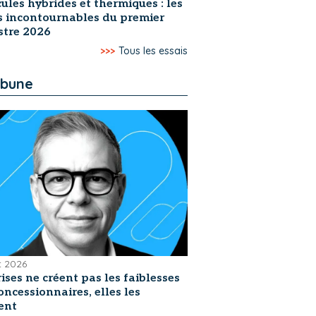
ules hybrides et thermiques : les
s incontournables du premier
stre 2026
>>>
Tous les essais
ibune
et 2026
rises ne créent pas les faiblesses
oncessionnaires, elles les
ent