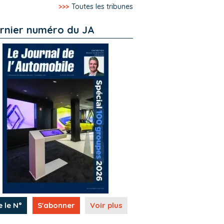
>>>
Toutes les tribunes
rnier numéro du JA
e le N°
S'abonner
Voir plus