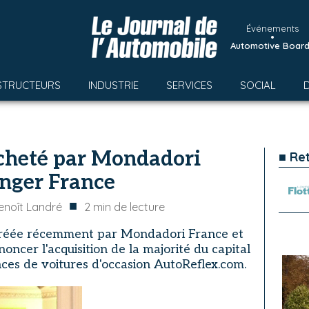
Événements
•
Automotive Boar
STRUCTEURS
INDUSTRIE
SERVICES
SOCIAL
cheté par Mondadori
■ Re
inger France
■
enoît Landré
2
min de lecture
 créée récemment par Mondadori France et
oncer l'acquisition de la majorité du capital
nces de voitures d'occasion AutoReflex.com.