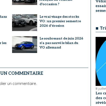
Véhic
d'occasion ?
essai
seme
dans
Le vrai visage des stocks
VO : un premier semestre
2026 d'érosion
■ Tr
Le soubresaut de juin 2026
r les
n'a pas sauvé le bilan du
VO allemand
R UN COMMENTAIRE
lier un commentaire.
8 juill
Les c
des c
révèl