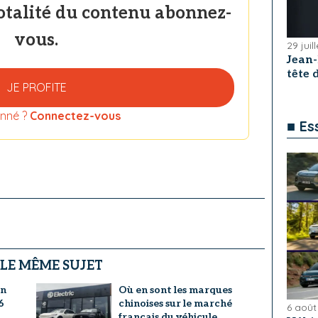
totalité du contenu abonnez-
vous.
29 juil
Jean
tête
JE PROFITE
nné ?
Connectez-vous
■ Es
 LE MÊME SUJET
un
Où en sont les marques
6
chinoises sur le marché
6 août
français du véhicule