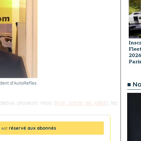
Insc
Flee
2026
Par
■ No
ident d'AutoReflex.
depuis plusieurs mois (
Voir article de juillet
), les
 est
réservé aux abonnés