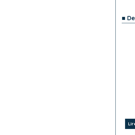
■ De
Lir