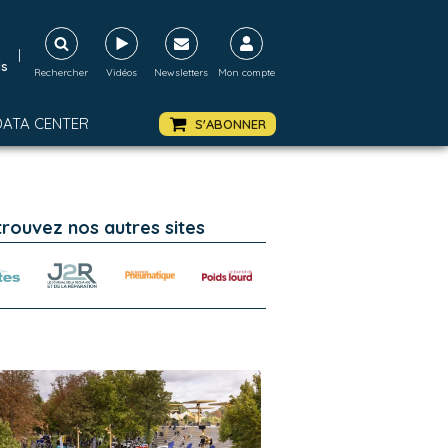
|
ds
Rechercher
Vidéos
Newsletters
Mon compte
DATA CENTER
S'ABONNER
trouvez nos autres sites