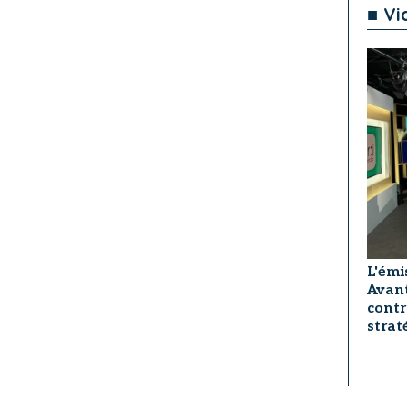
■ Vi
L'émi
Avant
contr
strat