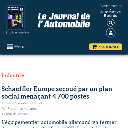
Événements
•
Automotive
Boards
Lire le magazine
Menu
S'ABONNER
Industrie
Schaeffler Europe secoué par un plan
social menaçant 4 700 postes
Publié le
5 novembre 2024
Par
Florent Le Marquis
< 1
min de lecture
L'équipementier automobile allemand va fermer