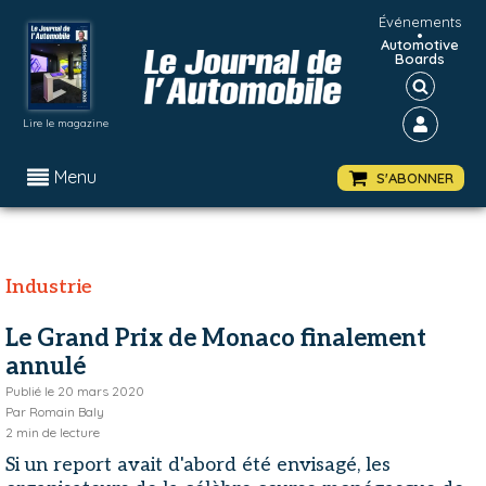
Événements
•
Automotive
Boards
Lire le magazine
Menu
S'ABONNER
Industrie
Le Grand Prix de Monaco finalement
annulé
Publié le
20 mars 2020
Par
Romain Baly
2
min de lecture
Si un report avait d'abord été envisagé, les