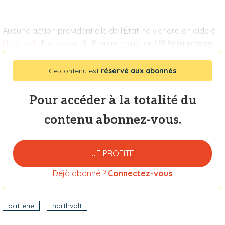
Aucune action providentielle de l'État ne viendra en aide à
Northvolt
. Par la voix du Premier ministre,
Ulf Kristersson
Ce contenu est
réservé aux abonnés
Pour accéder à la totalité du
contenu abonnez-vous.
JE PROFITE
Déjà abonné ?
Connectez-vous
batterie
northvolt