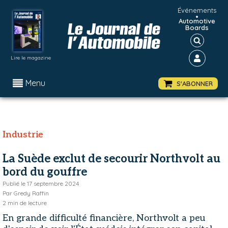
Événements
•
Automotive
Boards
Lire le magazine
Menu
S'ABONNER
Industrie
La Suède exclut de secourir Northvolt au
bord du gouffre
Publié le
17 septembre 2024
Par
Gredy Raffin
2
min de lecture
En grande difficulté financière, Northvolt a peu