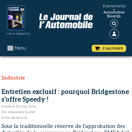
Événements
•
Automotive
Boards
Lire le magazine
Menu
S'ABONNER
Industrie
Entretien exclusif : pourquoi Bridgestone
s'offre Speedy !
Publié le
30 mai 2016
Par
Alexandre Guillet
6
min de lecture
Sous la traditionnelle réserve de l'approbation des