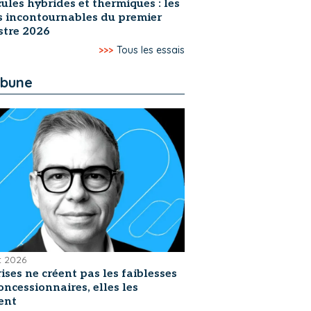
ules hybrides et thermiques : les
s incontournables du premier
stre 2026
>>>
Tous les essais
ibune
et 2026
rises ne créent pas les faiblesses
oncessionnaires, elles les
ent