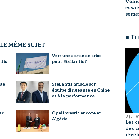
Véhic
essai
seme
■ Tr
 LE MÊME SUJET
Vers une sortie de crise
ntis
pour Stellantis ?
age
Stellantis muscle son
équipe dirigeante en Chine
et à la performance
ur
Opel investit encore en
8 juill
Algérie
Les c
des c
révèl