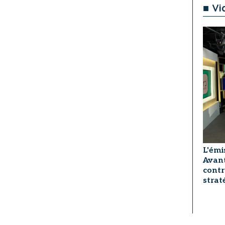
■ Vi
L'émi
Avant
contr
strat