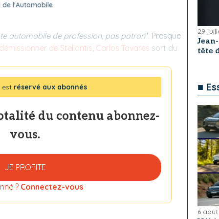
 de l'Automobile
29 juil
pilote automobile de profession, pas patron
". Presque
Jean
démissionner de Stellantis
,
Carlos Tavares
sort du
tête
■ Es
 est
réservé aux abonnés
totalité du contenu abonnez-
vous.
JE PROFITE
nné ?
Connectez-vous
6 août