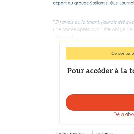
départ du groupe Stellantis. ©Le Journal
"
Si j'avais eu le talent, j'aurais été 
une année après avoir été obligé de
silence et
Ce contenu
Pour accéder à la 
Déjà abo
carlos tavares
stellantis