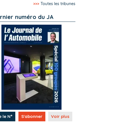
>>>
Toutes les tribunes
rnier numéro du JA
e le N°
S'abonner
Voir plus