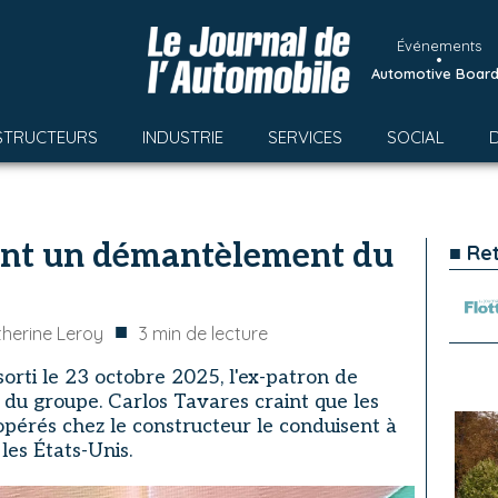
Événements
•
Automotive Boar
STRUCTEURS
INDUSTRIE
SERVICES
SOCIAL
aint un démantèlement du
■ Re
■
herine Leroy
3
min de lecture
orti le 23 octobre 2025, l'ex-patron de
ir du groupe. Carlos Tavares craint que les
pérés chez le constructeur le conduisent à
les États-Unis.