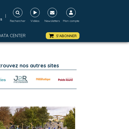
|
ds
Rechercher
Vidéos
Newsletters
Mon compte
DATA CENTER
S'ABONNER
trouvez nos autres sites