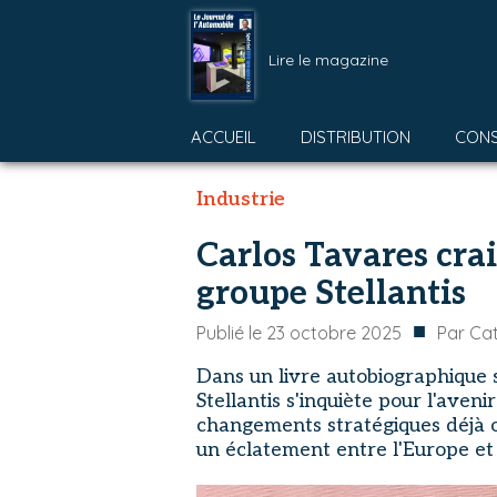
Lire le magazine
ACCUEIL
DISTRIBUTION
CON
Industrie
Carlos Tavares cr
groupe Stellantis
■
Publié le
23 octobre 2025
Par
Cat
Dans un livre autobiographique s
Stellantis s'inquiète pour l'aven
changements stratégiques déjà o
un éclatement entre l'Europe et 