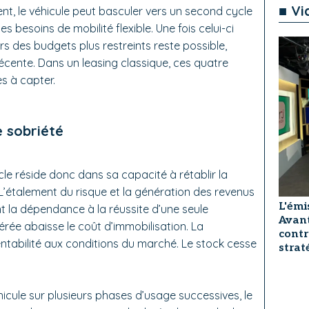
■ Vi
t, le véhicule peut basculer vers un second cycle
s besoins de mobilité flexible. Une fois celui-ci
rs des budgets plus restreints reste possible,
récente. Dans un leasing classique, ces quatre
es à capter.
e sobriété
le réside donc dans sa capacité à rétablir la
. L’étalement du risque et la génération des revenus
L'émi
nt la dépendance à la réussite d’une seule
Avant
lérée abaisse le coût d’immobilisation. La
contr
entabilité aux conditions du marché. Le stock cesse
strat
hicule sur plusieurs phases d’usage successives, le