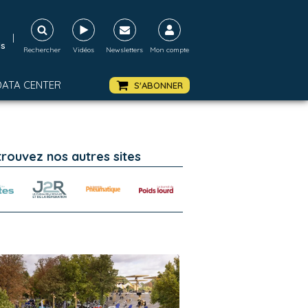
|
ds
Rechercher
Vidéos
Newsletters
Mon compte
DATA CENTER
S'ABONNER
trouvez nos autres sites