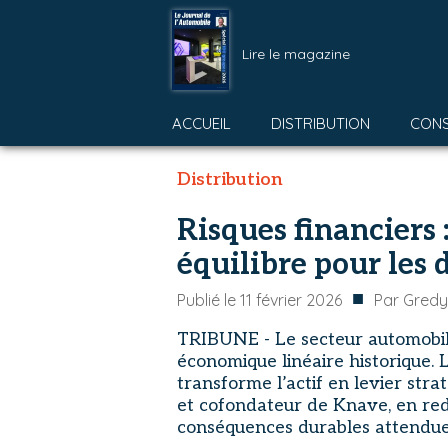
Lire le magazine
ACCUEIL
DISTRIBUTION
CON
Distribution
Risques financiers 
équilibre pour les 
■
Publié le
11 février 2026
Par
Gredy
TRIBUNE - Le secteur automobile
économique linéaire historique. 
transforme l’actif en levier str
et cofondateur de Knave, en redo
conséquences durables attendues