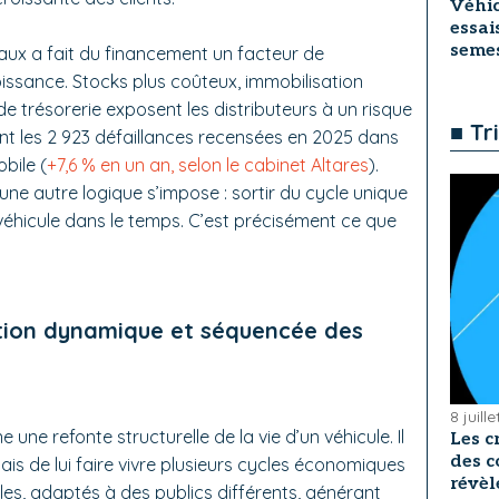
Véhic
essai
seme
aux a fait du financement un facteur de
roissance. Stocks plus coûteux, immobilisation
e trésorerie exposent les distributeurs à un risque
■ Tr
t les 2 923 défaillances recensées en 2025 dans
bile (
+7,6 % en un an, selon le cabinet Altares
).
ne autre logique s’impose : sortir du cycle unique
véhicule dans le temps. C’est précisément ce que
tation dynamique et séquencée des
8 juill
une refonte structurelle de la vie d’un véhicule. Il
Les c
des c
mais de lui faire vivre plusieurs cycles économiques
révèl
bles, adaptés à des publics différents, générant