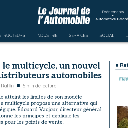
Événements
•
Automotive Boar
STRUCTEURS
INDUSTRIE
SERVICES
SOCIAL
: le multicycle, un nouvel
■ Re
distributeurs automobiles
■
 Raffin
5
min de lecture
 atteint les limites de son modèle
Le multicycle propose une alternative qui
atégique. Édouard Vaujour, directeur général
nne les principes et explique les
 pour les points de vente.