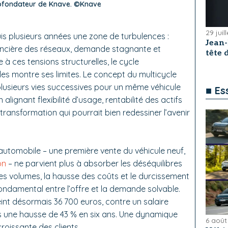
cofondateur de Knave. ©Knave
29 juil
is plusieurs années une zone de turbulences :
Jean
inancière des réseaux, demande stagnante et
tête
à ces tensions structurelles, le cycle
ules montre ses limites. Le concept du multicycle
plusieurs vies successives pour un même véhicule
■ Es
alignant flexibilité d’usage, rentabilité des actifs
 transformation qui pourrait bien redessiner l’avenir
 automobile – une première vente du véhicule neuf,
on
– ne parvient plus à absorber les déséquilibres
es volumes, la hausse des coûts et le durcissement
fondamental entre l’offre et la demande solvable.
eint désormais 36 700 euros, contre un salaire
s une hausse de 43 % en six ans. Une dynamique
6 août
oissante des clients.