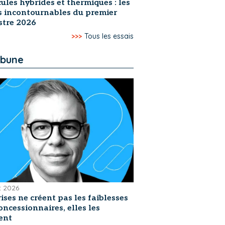
ules hybrides et thermiques : les
s incontournables du premier
stre 2026
>>>
Tous les essais
ibune
et 2026
rises ne créent pas les faiblesses
oncessionnaires, elles les
ent