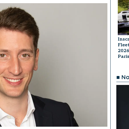
Insc
Flee
2026
Par
■ No