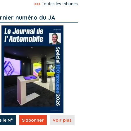
>>>
Toutes les tribunes
rnier numéro du JA
e le N°
S'abonner
Voir plus